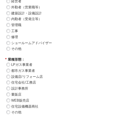
経営者
外勤者（営業職等）
建築設計・設備設計
内勤者（受発注等）
管理職
工事
修理
ショールームアドバイザー
その他
*
業種形態：
LPガス事業者
都市ガス事業者
設備店/リフォーム店
住宅会社/工務店
設計事務所
量販店
WEB販売店
住宅設備機器商社
その他